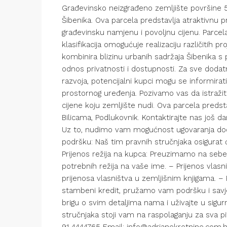
Građevinsko neizgrađeno zemljište površine 
Šibenika. Ova parcela predstavlja atraktivnu p
građevinsku namjenu i povoljnu cijenu. Parcel
klasifikacija omogućuje realizaciju različitih
kombinira blizinu urbanih sadržaja Šibenika s
odnos privatnosti i dostupnosti. Za sve doda
razvoja, potencijalni kupci mogu se informir
prostornog uređenja. Pozivamo vas da istražite
cijene koju zemljište nudi. Ova parcela predsta
Bilicama, Podlukovnik. Kontaktirajte nas još 
Uz to, nudimo vam mogućnost ugovaranja dod
podršku: Naš tim pravnih stručnjaka osigurat ć
Prijenos režija na kupca: Preuzimamo na sebe
potrebnih režija na vaše ime. – Prijenos vla
prijenosa vlasništva u zemljišnim knjigama. –
stambeni kredit, pružamo vam podršku i savjet
brigu o svim detaljima nama i uživajte u sigur
stručnjaka stoji vam na raspolaganju za sva pi