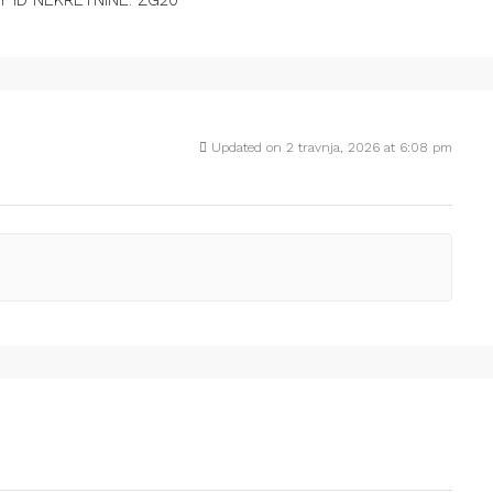
hr ID NEKRETNINE: ZG20
Updated on 2 travnja, 2026 at 6:08 pm