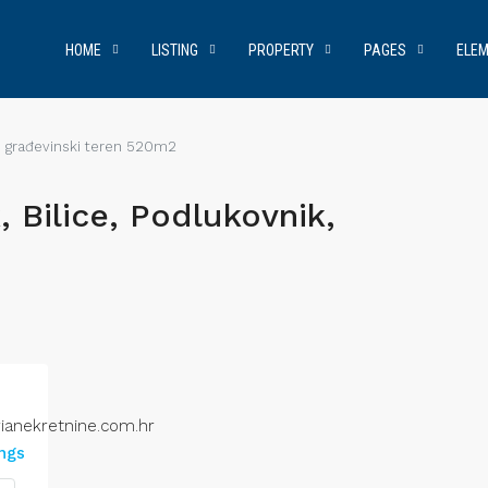
HOME
LISTING
PROPERTY
PAGES
ELE
k, građevinski teren 520m2
 Bilice, Podlukovnik,
2
ianekretnine.com.hr
ings