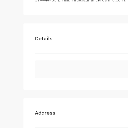
91 4444765 Email: info@adrianekretnine.com.
Details
Address