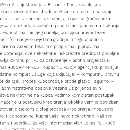
520 m2 smješteno je u Bilicama, Podlukovnik, kod
riliku za investitore i buduće vlasnike obzirom na svoju
a se nalazi u mirnom okruženju, a njezina građevinska
 projekata u skladu s važećim prostornim planovima. Lokacija
 prednostima mirnijeg naselja, pružajući uravnotežen
tne informacije o uvjetima gradnje i mogućnostima
ati prema važećim lokalnim propisima i planovima
 potencijal ove nekretnine i iskoristite prednost povoljne
vlja izvrsnu priliku za ostvarenje vlastitih projekata u
danas +385914444765 ! Kupac NE PLAĆA agencijsku proviziju!
atne komplet usluge koja uključuje: – Kompletnu pravnu
e da cijeli proces kupoprodaje prođe glatko i sigurno. –
 administrativne poslove vezane uz prijenos svih
sništva nekretnine na kupca: Vodimo kompletan postupak
 Praćenje u postupku kreditiranja: Ukoliko vam je potreban
ovanje tijekom cijelog procesa kreditiranja. Prepustite
noj i jednostavnoj kupnji vaše nove nekretnine. Naš tim
tanja i podršku. Za više informacija: Alan Lokas Tel: +385