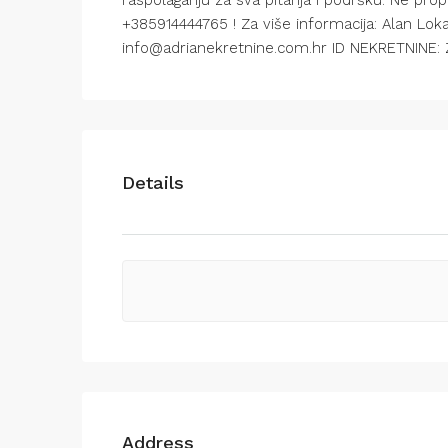
raspolaganju za sva pitanja i podršku. Ne prop
+385914444765 ! Za više informacija: Alan Lok
info@adrianekretnine.com.hr ID NEKRETNINE: 
Details
Address