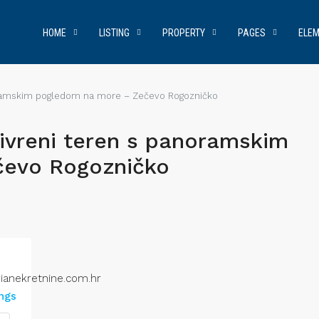
HOME
LISTING
PROPERTY
PAGES
ELE
noramskim pogledom na more – Zečevo Rogozničko
ivreni teren s panoramskim
čevo Rogozničko
ianekretnine.com.hr
ings