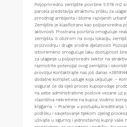
Poljoprivredno zemljište površine 5.578 m2 
parcela predstavlja atraktivnu priliku za ul
prirodnog ambijenta i blizine razvijenih urbani
Zemljište je klasificirano kao poljoprivredna p
aktivnosti. Prostrana površina omogućuje rea
zemljišta. S obzirom na svoju lokaciju, zemlj
proizvodnju i druge srodne djelatnosti. Pozici
istovremeno omogućuje laku dostupnost širem
za ulaganje u poljoprivredni sektor na atraktiv
razmotrite potencijal ovog zemljišta i iskoris
proviziju! Kontaktirajte nas još danas +3859
dodatne komplet usluge koja uključuje: – Ko
osigurat će da cijeli proces kupoprodaje prođe
na sebe administrativne poslove vezane uz pri
vlasništva nekretnine na kupca: Vodimo kompl
knjigama. – Praćenje u postupku kreditiranja
podršku i savjetovanje tijekom cijelog procesa
uživajte u sigurnoj i jednostavnoj kupnji vaše