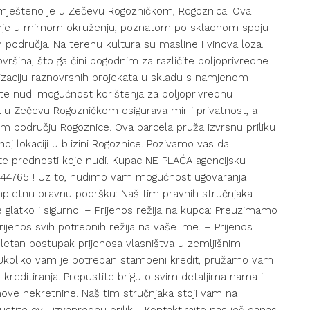
smješteno je u Zečevu Rogozničkom, Rogoznica. Ova
aganje u mirnom okruženju, poznatom po skladnom spoju
h područja. Na terenu kultura su masline i vinova loza.
ovršina, što ga čini pogodnim za različite poljoprivredne
lizaciju raznovrsnih projekata u skladu s namjenom
ište nudi mogućnost korištenja za poljoprivrednu
ja u Zečevu Rogozničkom osigurava mir i privatnost, a
 području Rogoznice. Ova parcela pruža izvrsnu priliku
noj lokaciji u blizini Rogoznice. Pozivamo vas da
tite prednosti koje nudi. Kupac NE PLAĆA agencijsku
14444765 ! Uz to, nudimo vam mogućnost ugovaranja
mpletnu pravnu podršku: Naš tim pravnih stručnjaka
 glatko i sigurno. – Prijenos režija na kupca: Preuzimamo
jenos svih potrebnih režija na vaše ime. – Prijenos
etan postupak prijenosa vlasništva u zemljišnim
: Ukoliko vam je potreban stambeni kredit, pružamo vam
 kreditiranja. Prepustite brigu o svim detaljima nama i
 nove nekretnine. Naš tim stručnjaka stoji vam na