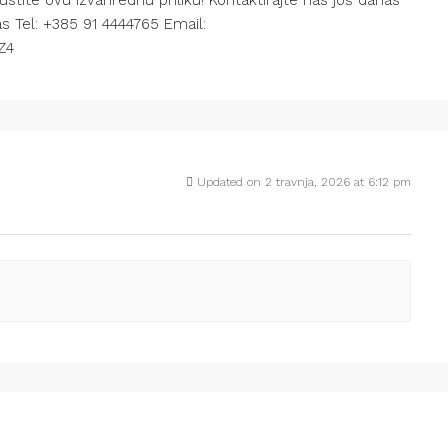
ustite ovu izvanrednu priliku! Kontaktirajte nas još danas
as Tel: +385 91 4444765 Email:
Z4
Updated on 2 travnja, 2026 at 6:12 pm