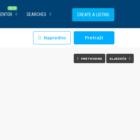
MENTOR
SEARCHES
CREATE A LISTING
Napredno
Pretraži
PRETHODNE
SLJEDEĆE