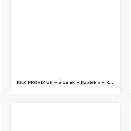
BEZ PROVIZIJE – Šibenik – Baldekin – Kompletno renoviran i opremljen stan 42 m²