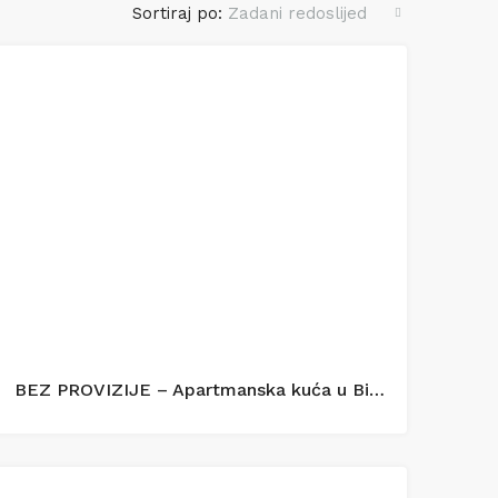
Sortiraj po:
Zadani redoslijed
BEZ PROVIZIJE – Apartmanska kuća u Bilicama s uhodanim turističkim najmom