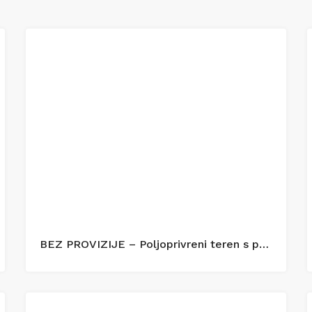
BEZ PROVIZIJE – Poljoprivreni teren s panoramskim pogledom na more – Zečevo Rogozničko