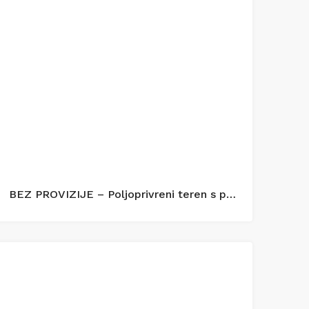
BEZ PROVIZIJE – Poljoprivreni teren s panoramskim pogledom na more – Zečevo Rogozničko