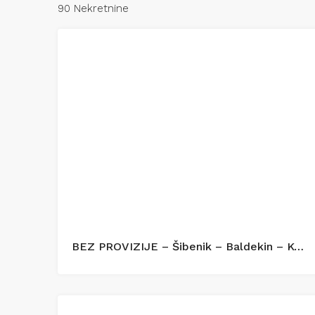
90 Nekretnine
BEZ PROVIZIJE – Šibenik – Baldekin – Kompletno renoviran i opremljen stan 42 m²