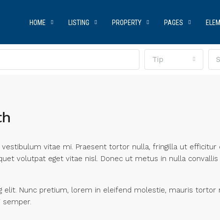
HOME
LISTING
PROPERTY
PAGES
ELE
Tip
S
th
estibulum vitae mi. Praesent tortor nulla, fringilla ut efficit
uet volutpat eget vitae nisl. Donec ut metus in nulla convallis
elit. Nunc pretium, lorem in eleifend molestie, mauris tortor 
i semper.