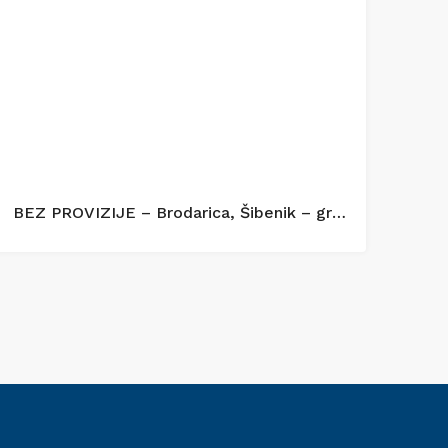
BEZ PROVIZIJE – Brodarica, Šibenik – građevinsko zemljište s pogledom na more