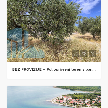
BEZ PROVIZIJE – Poljoprivreni teren s panoramskim pogledom na more – Zečevo Rogozničko