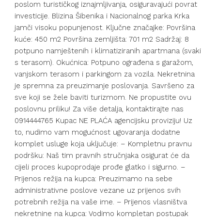
poslom turističkog iznajmljivanja, osiguravajući povrat
investicije. Blizina Šibenika i Nacionalnog parka Krka
jamči visoku popunjenost. Ključne značajke: Površina
kuće: 450 m2 Površina zemljišta: 701 m2 Sadržaj: 8
potpuno namještenih i klimatiziranih apartmana (svaki
s terasom). Okućnica: Potpuno ograđena s garažom,
vanjskom terasom i parkingom za vozila. Nekretnina
je spremna za preuzimanje poslovanja. Savršeno za
sve koji se žele baviti turizmom. Ne propustite ovu
poslovnu priliku! Za više detalja, kontaktirajte nas
0914444765 Kupac NE PLAĆA agencijsku proviziju! Uz
to, nudimo vam mogućnost ugovaranja dodatne
komplet usluge koja uključuje: – Kompletnu pravnu
podršku: Naš tim pravnih stručnjaka osigurat će da
cijeli proces kupoprodaje prođe glatko i sigurno. –
Prijenos režija na kupca: Preuzimamo na sebe
administrativne poslove vezane uz prijenos svih
potrebnih režija na vaše ime. – Prijenos vlasništva
nekretnine na kupca: Vodimo kompletan postupak