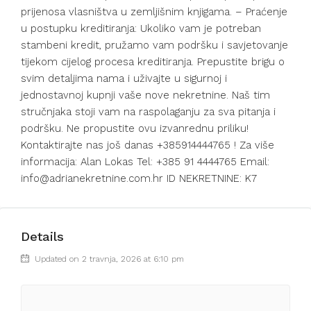
prijenosa vlasništva u zemljišnim knjigama. – Praćenje
u postupku kreditiranja: Ukoliko vam je potreban
stambeni kredit, pružamo vam podršku i savjetovanje
tijekom cijelog procesa kreditiranja. Prepustite brigu o
svim detaljima nama i uživajte u sigurnoj i
jednostavnoj kupnji vaše nove nekretnine. Naš tim
stručnjaka stoji vam na raspolaganju za sva pitanja i
podršku. Ne propustite ovu izvanrednu priliku!
Kontaktirajte nas još danas +385914444765 ! Za više
informacija: Alan Lokas Tel: +385 91 4444765 Email:
info@adrianekretnine.com.hr ID NEKRETNINE: K7
Details
Updated on 2 travnja, 2026 at 6:10 pm