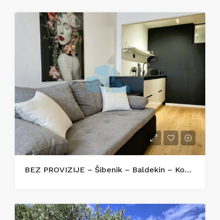
BEZ PROVIZIJE – Šibenik – Baldekin – Kompletno renoviran i opremljen stan 42 m²