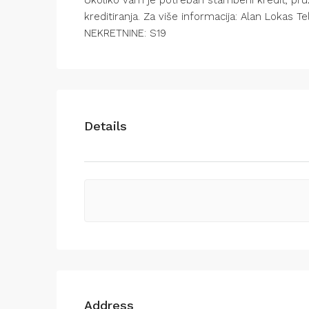
Ukoliko vam je potreban stambeni kredit, pru
kreditiranja. Za više informacija: Alan Lokas 
NEKRETNINE: S19
Details
Address