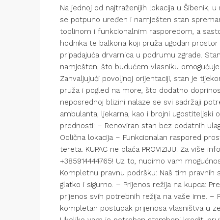
Na jednoj od najtraženijih lokacija u Šibenik, 
se potpuno uređen i namješten stan spreman 
toplinom i funkcionalnim rasporedom, a sastoj
hodnika te balkona koji pruža ugodan prostor 
pripadajuća drvarnica u podrumu zgrade. Sta
namješten, što budućem vlasniku omogućuje b
Zahvaljujući povoljnoj orijentaciji, stan je ti
pruža i pogled na more, što dodatno doprinosi 
neposrednoj blizini nalaze se svi sadržaji potre
ambulanta, ljekarna, kao i brojni ugostiteljski 
prednosti: – Renoviran stan bez dodatnih ula
Odlična lokacija – Funkcionalan raspored pros
tereta. KUPAC ne plaća PROVIZIJU. Za više info
+385914444765! Uz to, nudimo vam mogućnost
Kompletnu pravnu podršku: Naš tim pravnih st
glatko i sigurno. – Prijenos režija na kupca:
prijenos svih potrebnih režija na vaše ime. –
kompletan postupak prijenosa vlasništva u zem