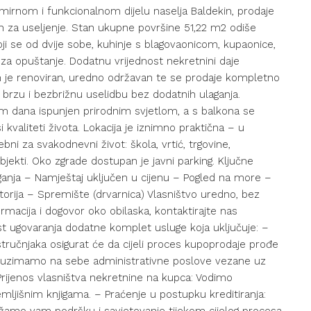
u mirnom i funkcionalnom dijelu naselja Baldekin, prodaje
za useljenje. Stan ukupne površine 51,22 m2 odiše
i se od dvije sobe, kuhinje s blagovaonicom, kupaonice,
za opuštanje. Dodatnu vrijednost nekretnini daje
n je renoviran, uredno održavan te se prodaje kompletno
rzu i bezbrižnu uselidbu bez dodatnih ulaganja.
jekom dana ispunjen prirodnim svjetlom, a s balkona se
kvaliteti života. Lokacija je iznimno praktična – u
bni za svakodnevni život: škola, vrtić, trgovine,
objekti. Oko zgrade dostupan je javni parking. Ključne
ganja – Namještaj uključen u cijenu – Pogled na more –
torija – Spremište (drvarnica) Vlasništvo uredno, bez
rmacija i dogovor oko obilaska, kontaktirajte nas
 ugovaranja dodatne komplet usluge koja uključuje: –
ručnjaka osigurat će da cijeli proces kupoprodaje prođe
 Preuzimamo na sebe administrativne poslove vezane uz
 Prijenos vlasništva nekretnine na kupca: Vodimo
ljišnim knjigama. – Praćenje u postupku kreditiranja: