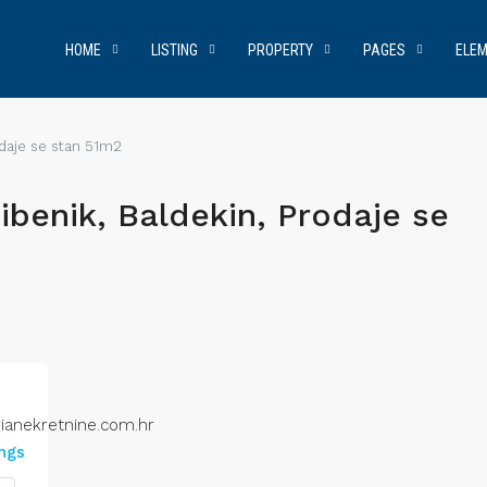
HOME
LISTING
PROPERTY
PAGES
ELE
odaje se stan 51m2
ibenik, Baldekin, Prodaje se
ianekretnine.com.hr
ings