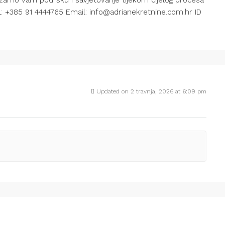
žamo vam podršku i savjetovanje tijekom cijelog procesa
Tel: +385 91 4444765 Email: info@adrianekretnine.com.hr ID
Updated on 2 travnja, 2026 at 6:09 pm