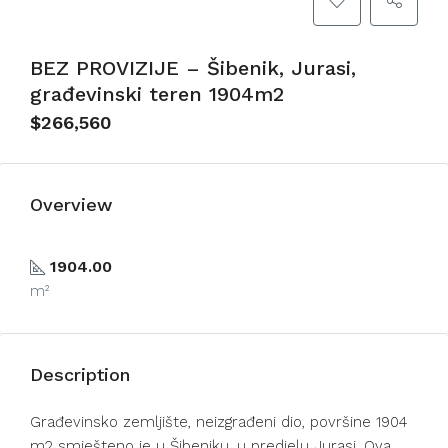
BEZ PROVIZIJE – Šibenik, Jurasi,
građevinski teren 1904m2
$266,560
Overview
1904.00
m²
Description
Građevinsko zemljište, neizgrađeni dio, površine 1904
m2 smješteno je u Šibeniku, u predjelu Jurasi. Ova