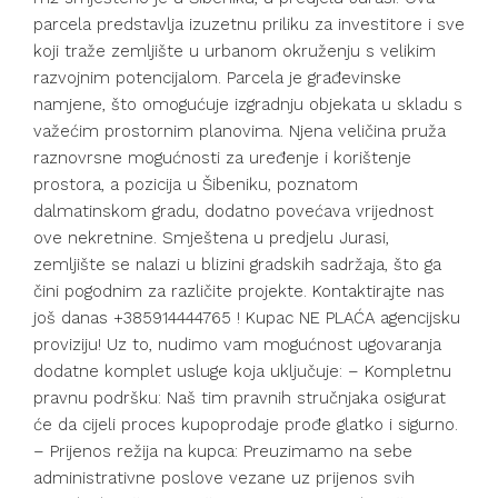
parcela predstavlja izuzetnu priliku za investitore i sve
koji traže zemljište u urbanom okruženju s velikim
razvojnim potencijalom. Parcela je građevinske
namjene, što omogućuje izgradnju objekata u skladu s
važećim prostornim planovima. Njena veličina pruža
raznovrsne mogućnosti za uređenje i korištenje
prostora, a pozicija u Šibeniku, poznatom
dalmatinskom gradu, dodatno povećava vrijednost
ove nekretnine. Smještena u predjelu Jurasi,
zemljište se nalazi u blizini gradskih sadržaja, što ga
čini pogodnim za različite projekte. Kontaktirajte nas
još danas +385914444765 ! Kupac NE PLAĆA agencijsku
proviziju! Uz to, nudimo vam mogućnost ugovaranja
dodatne komplet usluge koja uključuje: – Kompletnu
pravnu podršku: Naš tim pravnih stručnjaka osigurat
će da cijeli proces kupoprodaje prođe glatko i sigurno.
– Prijenos režija na kupca: Preuzimamo na sebe
administrativne poslove vezane uz prijenos svih