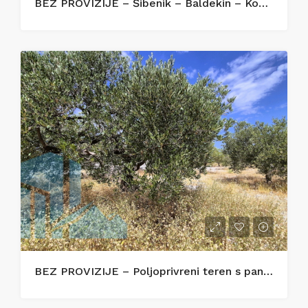
BEZ PROVIZIJE – Šibenik – Baldekin – Kompletno renoviran i opremljen stan 42 m²
BEZ PROVIZIJE – Poljoprivreni teren s panoramskim pogledom na more – Zečevo Rogozničko