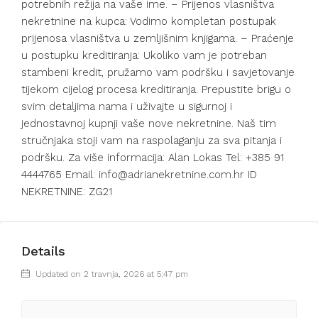
potrebnih režija na vaše ime. – Prijenos vlasništva
nekretnine na kupca: Vodimo kompletan postupak
prijenosa vlasništva u zemljišnim knjigama. – Praćenje
u postupku kreditiranja: Ukoliko vam je potreban
stambeni kredit, pružamo vam podršku i savjetovanje
tijekom cijelog procesa kreditiranja. Prepustite brigu o
svim detaljima nama i uživajte u sigurnoj i
jednostavnoj kupnji vaše nove nekretnine. Naš tim
stručnjaka stoji vam na raspolaganju za sva pitanja i
podršku. Za više informacija: Alan Lokas Tel: +385 91
4444765 Email: info@adrianekretnine.com.hr ID
NEKRETNINE: ZG21
Details
Updated on 2 travnja, 2026 at 5:47 pm