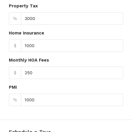
Property Tax
%
Home Insurance
$
Monthly HOA Fees
$
PMI
%
Schedule a Tour