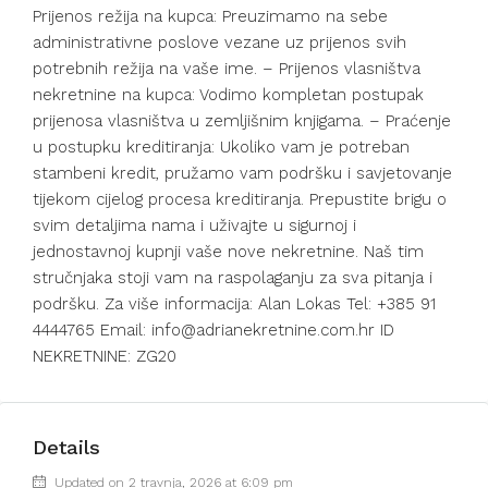
Prijenos režija na kupca: Preuzimamo na sebe
administrativne poslove vezane uz prijenos svih
potrebnih režija na vaše ime. – Prijenos vlasništva
nekretnine na kupca: Vodimo kompletan postupak
prijenosa vlasništva u zemljišnim knjigama. – Praćenje
u postupku kreditiranja: Ukoliko vam je potreban
stambeni kredit, pružamo vam podršku i savjetovanje
tijekom cijelog procesa kreditiranja. Prepustite brigu o
svim detaljima nama i uživajte u sigurnoj i
jednostavnoj kupnji vaše nove nekretnine. Naš tim
stručnjaka stoji vam na raspolaganju za sva pitanja i
podršku. Za više informacija: Alan Lokas Tel: +385 91
4444765 Email: info@adrianekretnine.com.hr ID
NEKRETNINE: ZG20
Details
Updated on 2 travnja, 2026 at 6:09 pm