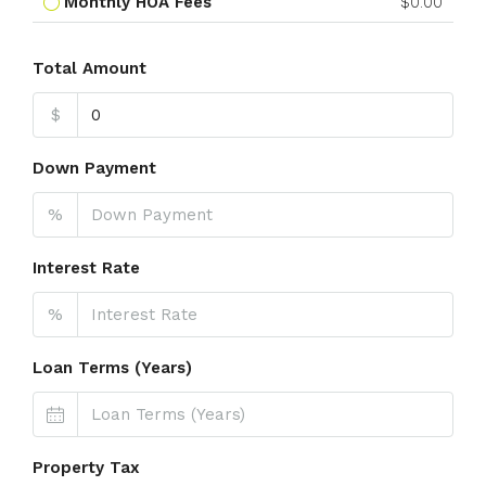
Monthly HOA Fees
$0.00
Total Amount
$
Down Payment
%
Interest Rate
%
Loan Terms (Years)
Property Tax