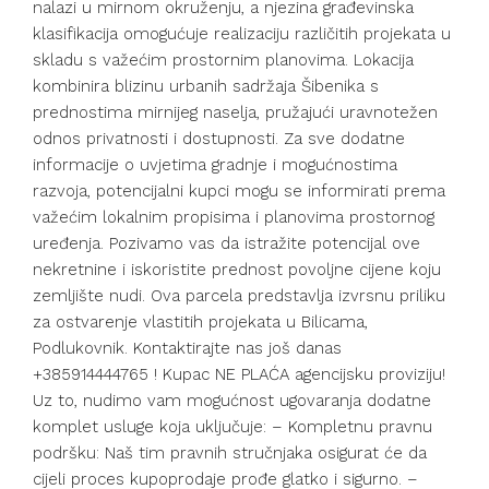
nalazi u mirnom okruženju, a njezina građevinska
klasifikacija omogućuje realizaciju različitih projekata u
skladu s važećim prostornim planovima. Lokacija
kombinira blizinu urbanih sadržaja Šibenika s
prednostima mirnijeg naselja, pružajući uravnotežen
odnos privatnosti i dostupnosti. Za sve dodatne
informacije o uvjetima gradnje i mogućnostima
razvoja, potencijalni kupci mogu se informirati prema
važećim lokalnim propisima i planovima prostornog
uređenja. Pozivamo vas da istražite potencijal ove
nekretnine i iskoristite prednost povoljne cijene koju
zemljište nudi. Ova parcela predstavlja izvrsnu priliku
za ostvarenje vlastitih projekata u Bilicama,
Podlukovnik. Kontaktirajte nas još danas
+385914444765 ! Kupac NE PLAĆA agencijsku proviziju!
Uz to, nudimo vam mogućnost ugovaranja dodatne
komplet usluge koja uključuje: – Kompletnu pravnu
podršku: Naš tim pravnih stručnjaka osigurat će da
cijeli proces kupoprodaje prođe glatko i sigurno. –