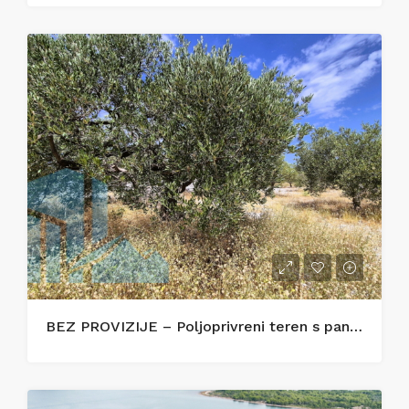
BEZ PROVIZIJE – Poljoprivreni teren s panoramskim pogledom na more – Zečevo Rogozničko