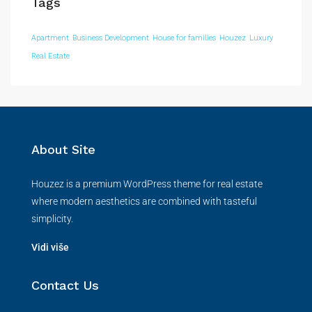
Tags
Apartment
Business Development
House for families
Houzez
Luxury
Real Estate
About Site
Houzez is a premium WordPress theme for real estate
where modern aesthetics are combined with tasteful
simplicity.
Vidi više
Contact Us