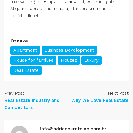
massa magna, tempor in blandit id, porta in ligula.
Aliquam laoreet nisl massa, at interdum mauris
sollicitudin et.
Oznake
Apartment
Business Development
House for families
Houzez
Luxury
Real Estate
Prev Post
Next Post
Real Estate Industry and
Why We Love Real Estate
Competitors
info@adrianekretnine.com.hr